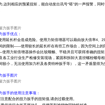
力
达到相应的预紧扭矩，能自动发出讯号“嗒”的一声报警，同
,
作。
力扳手
优点：
----使用延长杆会造成危险。使用力矩倍增器可以藉由放大倍率
、
4
2
间的限制------使用较长的延长杆在有些工作场合，因为空间上
-----使用力矩倍增器操作会比较顺畅、平稳并且可获得准确的
及各工业行业生产检修安装现场，紧固和拆卸大直径螺栓螺母相
间较小，无法使用加力杆及各类特种扳手等），这一矛盾显得为
力扳手
图片
力扳手
的使用注意事项：
需注意配合的扭力扳手的扭矩值
请勿过载使用。
,