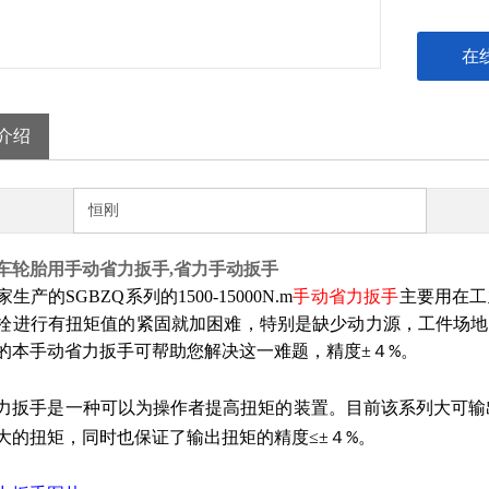
在
介绍
恒刚
车轮胎用手动省力扳手,省力手动扳手
生产的SGBZQ系列的1500-15000N.m
手动省力扳手
主要用在工
栓进行有扭矩值的紧固就加困难，特别是缺少动力源，工件场地
的本手动省力扳手可帮助您解决这一难题，精度±４
。
%
力扳手是一种可以为操作者提高扭矩的装置。目前该系列大可输出扭
大的扭矩，同时也保证了输出扭矩的精度≤±４
。
%