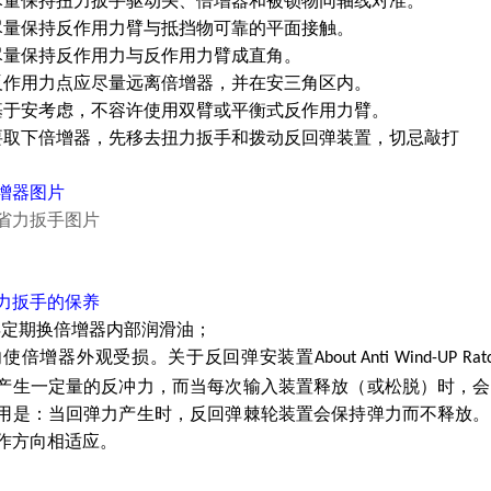
尽量保持扭力扳手驱动头、倍增器和被锁物同轴线对准。
尽量保持反作用力臂与抵挡物可靠的平面接触。
尽量保持反作用力与反作用力臂成直角。
反作用力点应尽量远离倍增器，并在安三角区内。
基于安考虑，不容许使用双臂或平衡式反作用力臂。
要取下倍增器，先移去扭力扳手和拨动反回弹装置，切忌敲打
增器图片
力扳手
的保养
 每年定期换倍增器内部润滑油；
 请勿使倍增器外观受损。关于反回弹安装置
About Anti Wind-UP Rat
产生一定量的反冲力，而当每次输入装置释放（或松脱）时，会
用是：当回弹力产生时，反回弹棘轮装置会保持弹力而不释放。
作方向相适应。