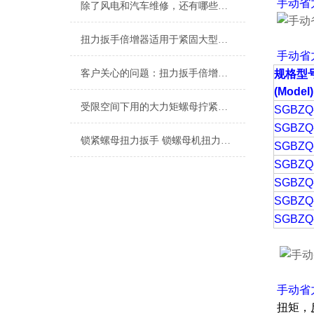
手动省
除了风电和汽车维修，还有哪些行业使用扭力扳手倍增器？
扭力扳手倍增器适用于紧固大型风力发电机的螺栓吗？
手动省
客户关心的问题：扭力扳手倍增器如何提高生产效率和降低成本
规格型
(Model)
受限空间下用的大力矩螺母拧紧工具(扭力扳手倍增器)
SGBZQ
SGBZQ
锁紧螺母扭力扳手 锁螺母机扭力扳手 锁紧螺母专用扭矩扳手
SGBZQ
SGBZQ
SGBZQ
SGBZQ
SGBZQ
手动省
扭矩，