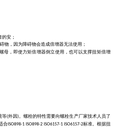
作者的安；
障碍物，因为障碍物会造成倍增器无法使用；
紧螺母，即使力矩倍增器倒立使用，也可以支撑扭矩倍增
境等
外因
。螺栓的特性需要向螺栓生产厂家技术人员了
(
)
适合
标准。根据扭
ISO898-1 ISO898-2 ISO6157-1 ISO6157-2