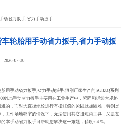
手动省力扳手,省力手动扳手
货车轮胎用手动省力扳手,省力手动扳
026-07-30
：
胎用手动省力扳手,省力手动扳手:恒刚厂家生产的SGBZQ系列
-15000N.m手动省力扳手主要用在工业生产中，紧固和拆卸大规格
困难的，而对大直径螺栓进行有扭矩值的紧固就加困难，特别是
源，工件场地狭窄的情况下，无法使用其它扭矩类工具，又是甚
作的本手动省力扳手可帮助您解决这一难题，精度±４%。