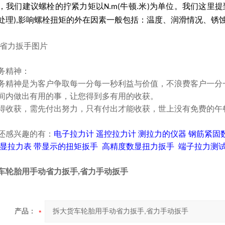
，我们建议螺栓的拧紧力矩以
牛顿
米
为单位。我们这里提
N.m(
.
)
处理
影响螺栓扭矩的外在因素一般包括：温度、润滑情况、锈
),
务精神：
务精神是为客户争取每一分每一秒利益与价值，不浪费客户一分
间内做出有用的事，让您得到多有用的收获。
得收获，需先付出努力，只有付出才能收获，世上没有免费的午
还感兴趣的有：
电子拉力计
遥控拉力计
测拉力的仪器
钢筋紧固
显拉力表
带显示的扭矩扳手
高精度数显扭力扳手
端子拉力测
车轮胎用手动省力扳手,省力手动扳手
产品：