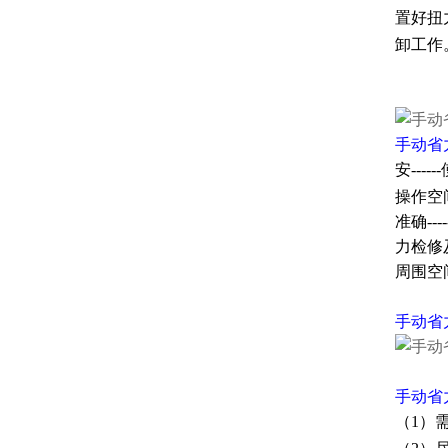
置好扭
卸工
手动省
安--
操作空
准确-
力检修
周围空
手动省
手动省
（1）