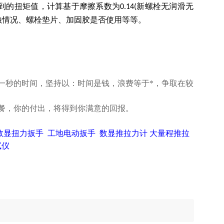
到的扭矩值，计算基于摩擦系数为
新螺栓
无润滑
无
0.14(
蚀情况、螺栓垫片、加固胶是否使用等等。
一秒的时间，坚持以：时间是钱，浪费等于*，争取在较
餐，你的付出，将得到你满意的回报。
数显扭力扳手
工地电动扳手
数显推拉力计
大量程推拉
试仪