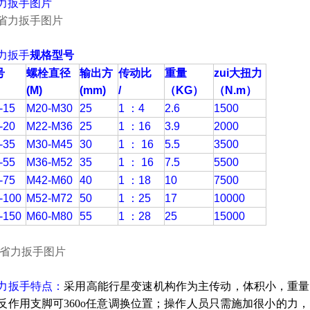
力扳手图片
力扳手
规格型号
号
螺栓直径
输出方
传动比
重量
zui大扭力
(M)
(mm)
/
（KG
）
（N.m
）
-15
M20-M30
25
1
：
4
2.6
1500
-20
M22-M36
25
1
：
16
3.9
2000
-35
M30-M45
30
1
：
16
5.5
3500
-55
M36-M52
35
1
：
16
7.5
5500
-75
M42-M60
40
1
：
18
10
7500
-100
M52-M72
50
1
：
25
17
10000
-150
M60-M80
55
1
：
28
25
15000
力扳手特点：
采用高能行星变速机构作为主传动，体积小，重量
反作用支脚可360o任意调换位置；操作人员只需施加很小的力