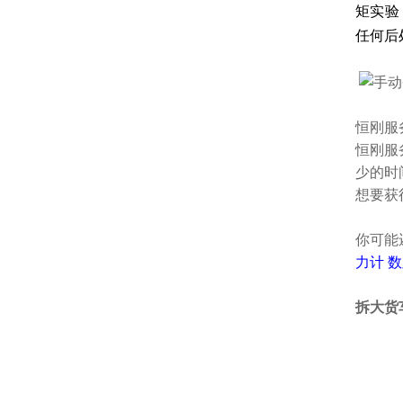
矩实验
任何后
恒刚服
恒刚服
少的时
想要获
你可能
力计
数
拆大货