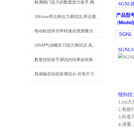
检测阀门扭力的数显扭力扳手 阀门扭矩数显式测力扳手0-150NM
SGN
产品型
20Know焊点推拉力测试仪,焊点微型推拉力测试仪品牌
(
Model
电动机扭矩功率转速在线测量仪 微量程0-3N.m
SGNL
20NM气动螺丝刀扭力测试仪 风动起子扭矩检测仪 气动起子扭力计量仪
SGNL
数显扭矩扳手测试的结果如何换算单位?
风扇轴启动扭矩测试台 外形尺寸188X100X108
纽扣拉
1.zui
2.有效
3.外形
4.净重