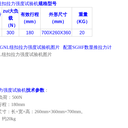
L纽扣拉力强度试验机
规格型号
zui大负
号
有效行程
外形尺寸
重量
载
)
（mm
）
（
mm
）
（KG
）
（
N
）
300
180
700X260X360
20
SGNL纽扣拉力强度试验机图片 配置SGHF数显推拉力计
力强度试验机
技术参数
：
大负荷：500N
行程：180mm
尺寸：长×宽×高：260mm×360mm×700mm。
：约20kg