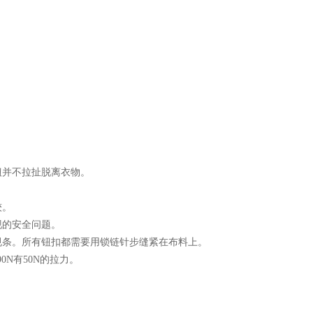
钮并不拉扯脱离衣物。
较。
现的安全问题。
规条。所有钮扣都需要用锁链针步缝紧在布料上。
0N有50N的拉力。