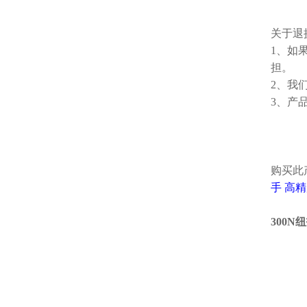
关于退
1、如
担。
2、我
3、产
购买此
手
高精
300