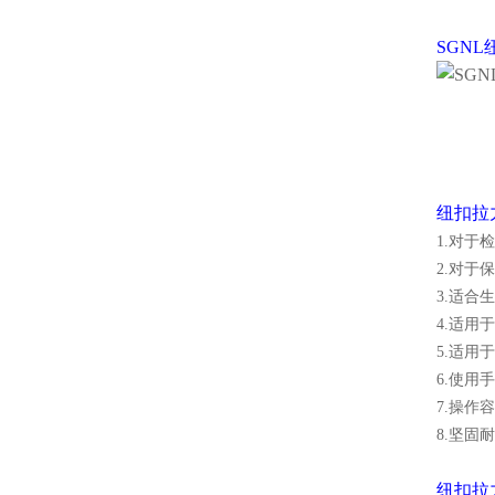
SGN
纽扣拉
1.对
2.对于
3.适合
4.适用
5.适用
6.使用
7.操作
8.坚固
纽扣拉