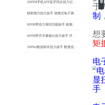
200NM手机APP蓝牙同步扭力记录扳手 实时蓝牙无线监测扭力扳手厂家
于
制
精密测力扭力扳手 便携式电子测力扳手 工厂装配电子扭矩扳手厂家
80NM带扭力测试功能扳手 能测试扭力的扳手 可实测扭力扳手厂家
想
60NM带开关量输出扭力扳手 开关量扭力扳手实现拧紧信号反馈
矩
200Nm数据留存扭力扳手 数显扭力扳手检测数据直接导出SGTST
电