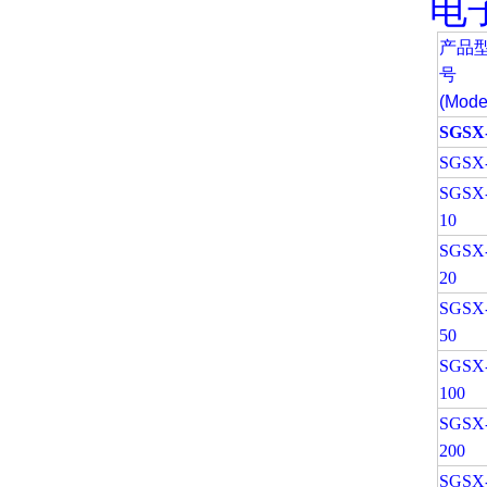
电
产品
号
(Mode
SGSX
SGSX
SGSX
10
SGSX
20
SGSX
50
SGSX
100
SGSX
200
SGSX