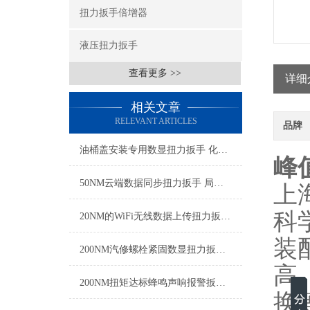
扭力扳手倍增器
液压扭力扳手
查看更多 >>
详细
相关文章
RELEVANT ARTICLES
品牌
油桶盖安装专用数显扭力扳手 化工塑料油桶拧紧定值数显扭矩扳手厂家
峰
50NM云端数据同步扭力扳手 局域网WiFi传输扭力检测扳手厂家
上
科
20NM的WiFi无线数据上传扭力扳手 WIFI组网扭力扳手 无线通讯扭力扳手品牌
装配
200NM汽修螺栓紧固数显扭力扳手 发动机缸盖螺栓紧固电子数字扭矩扳手厂家
高
200NM扭矩达标蜂鸣声响报警扳手,到达扭矩自动蜂鸣提醒扭力扳手厂家
换等