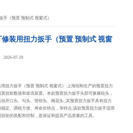
扳手（预置 预制式 视窗式）
厂修装用扭力扳手（预置 预制式 视窗
026-07-29
：
用扭力扳手（预置 预制式 视窗式）:上海恒刚生产的预置扭力
预置扭矩数值和发讯装置。本款预置扭力扳手头部可换棘轮头，
活动开口头、勾头、管钳头、梅花头 ;其预置扭力扳手具有扭力
能稳定、调校方便、寿命长特点，等特点;该款预置扭力扳手适用
固扭矩的装配和控制，是保证和提高产品质量的工具。