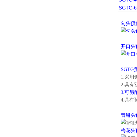
SGTG-6
勾头预
开口头
SGT
1.采
2.具
3.可
4.具
管钳头
梅花头