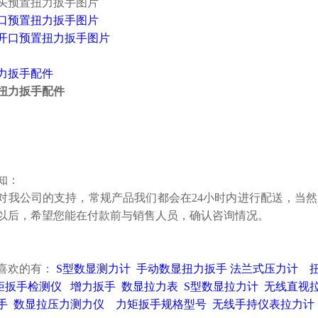
口预置扭力扳手图片
力扳手
配件
知：
对我公司的支持，常规产品我们都会在24小时内进行配送，当
以后，希望您能在付款前与销售人员，确认咨询情况。
喜欢的有：
S型数显测力计
手动数显扭力扳手
法兰式压力计
矩扳手检测仪
增力扳手
数显拉力表
S型数显拉力计
无线直视
手
数显拉压力测力仪
力矩扳手规格型号
无线手持仪表拉力计