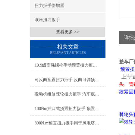
扭力扳手倍增器
液压扭力扳手
查看更多 >>
详细
相关文章
RELEVANT ARTICLES
整车厂
10.9级高强螺栓手动预置扭力扳手 螺栓紧固定值扭力扳手厂家
预置扭
上海恒
可反向预置扭力扳手 反向可调预置式扭矩扳手 大扭矩反向预置式扭矩扳手
头、管
纹紧固
发动机维修棘轮扭力扳手 汽车底盘专用棘轮扭矩扳手 汽修棘轮式扭力扳手
100Nm插口式预置扭力扳手 预置式插口扭力扳手 插口型预置式扭矩扳手
棘轮头
800N.m预置扭力扳手用于风电塔筒螺栓紧固专用