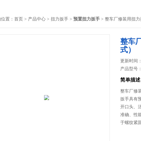
的位置：
首页
>
产品中心
>
扭力扳手
>
预置扭力扳手
> 整车厂修装用扭力
整车
式）
更新时间： 2
产品型号
简单描述
整车厂修装
扳手具有
开口头、
准确、性
于螺纹紧