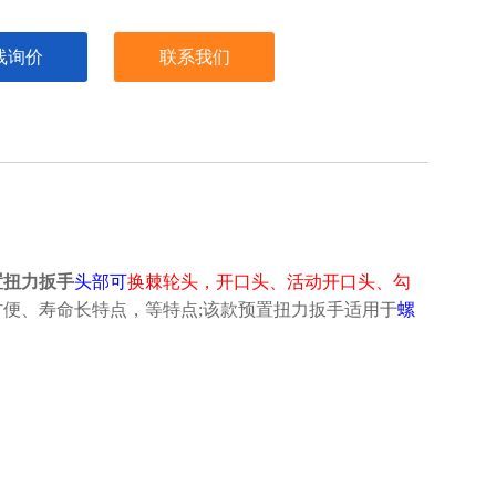
线询价
联系我们
置扭力扳手
头部可
换棘轮头，
开口头、活动开口头、勾
方便、寿命长特点，
等特点;
该款预置扭力扳手适用于
螺