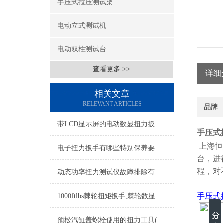
手压式拉压测试架
电动立式测试机
电动双柱测试台
查看更多 >>
详细
相关文章
RELEVANT ARTICLES
品牌
带LCD显示屏的电动数显扭力扳手,电动数显扭力扳手可调预置扭矩
手压式推
上海恒
电子扭力扳手有哪些特别保养要点？
台，进
程，对
动态功率扭力测试仪故障排除有窍门
手压式
1000ftlbs棘轮扭矩扳手,棘轮数显扭矩扳手,棘轮头数显式扭矩扳手
预松汽缸盖螺栓使用的扭力工具(预置棘轮板子头扭力扳手)