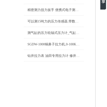
精密测力扭力扳手 便携式电子测力扳手 工厂装配电子扭矩扳手厂家
可以测15吨力的压力传感器,带数显功能的压力传感器
测气缸的压力轮辐式压力计_气缸轮辐式压力计传感器_气缸压力检测仪
SGDW-1000铜鼻子拉力机,0-100KG铜鼻子拉力测试机
钻井拉力表 油田专用拉力计 修井机械指针式拉力表