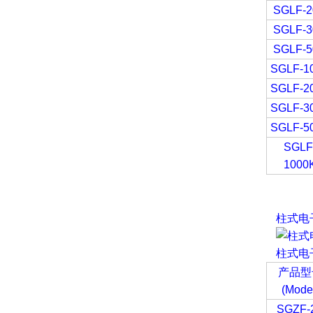
SGLF-
SGLF-
SGLF-
SGLF-1
SGLF-2
SGLF-3
SGLF-5
SGLF
1000
柱式电
柱式电
产品型
(Mode
SGZF-