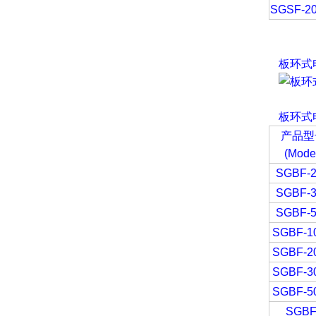
SGSF-2
板环式
板环式
产品型
(Mode
SGBF-
SGBF-
SGBF-
SGBF-1
SGBF-2
SGBF-3
SGBF-5
SGBF