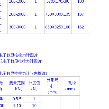
100-1000
1
570X170X90
100
K
-
200-2000
1
750X300X135
137
K
-
300-3000
1
860X325X160
162
K
电子
数显推拉力计图片
电子
数显推拉力计（内螺纹）
外形尺
号
测量范围
分度值
孔径
寸
l)
（
KN
）
（N
）
（mm
）
（
mm
）
5K
0.5-5
1
10K
1-10
10