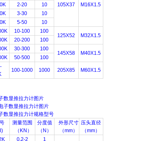
20K
2-20
10
105X37
M16X1.5
30K
3-30
10
50K
5-50
10
00K
10-100
100
125X52
M32X1.5
00K
20-200
100
00K
30-300
100
145X58
M40X1.5
00K
50-500
100
-
100-1000
1000
205X85
M60X1.5
K
子
数显推拉力计图片
子
数显推拉力计规格型号
号
测量范围
分度值
外形尺寸
压头直径
l)
（
KN
）
（N
）
（
mm
）
（mm
）
2K
0.2-2
1