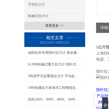
手持拉力计
机械式拉力计
查看更多 >>
详细
相关文章
RELEVANT ARTICLES
5公斤
油田钻井专用指针拉力计 渔业捕捞拉力计 大量程机械拉力表用于港口吊装
上海恒
电器、
0-20吨机械式重力拉力计 指针式重力拉力计
指针拉
2吨葫芦式起重器拉力计 手动起重设备拉力检测仪 起重葫芦拉力计
10吨机械拉力表海洋工程绳缆拉力测试专用
指针拉
产品型
供应200N、300N、400N、500N、100KG、250KG指针测力计
(Mode
SGNK-