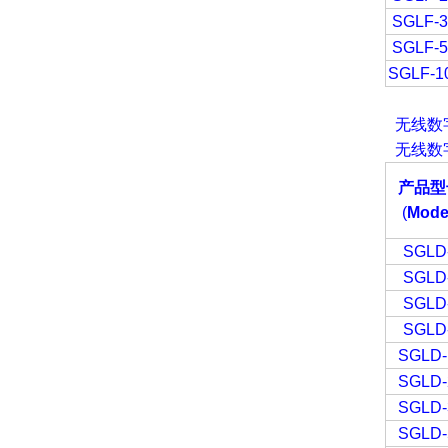
SGLF-
SGLF-
SGLF-1
无线数
无线数
产品型
(
Mode
SGLD
SGLD
SGLD
SGLD
SGLD-
SGLD-
SGLD-
SGLD-