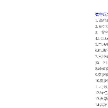
数字压
1. 高
2. 6
3。背
4.L
5.自
6.电
7.六
择、相
8.峰
9.数
10.
11.
12.
13.
14.