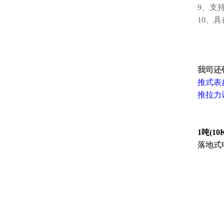
9、支
10、
我司还
推式表
推拉力
1吨(1
落地式