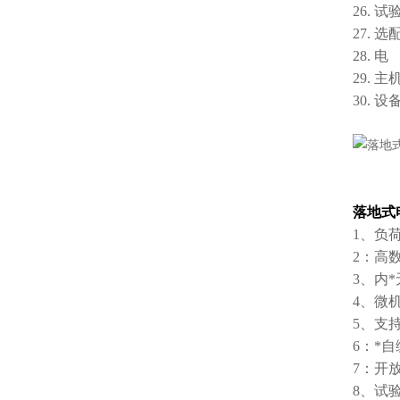
26.
27.
28. 电
29. 主
30. 
落地式
1、负
2：高
3、内
4、微
5、支
6：*
7：开
8、试