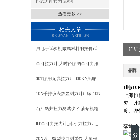
卧式万能拉力试验机
查看更多 >>
相关文章
RELEVANT ARTICLES
用电子试验机做属材料的拉伸试验原理
详细
牵引拉力计,大吨位船舶牵引力用拉力计,牵引板环式拉力计
品牌
30T船用无线拉力计|300KN船舶用的拉力计|30吨拉力计型号及参数
1吨(1
10N手持仪表数显测力计厂家,10N手持仪表数显测力计价格
上海恒
究。此
石油钻井扭力测试仪 石油钻机输出转矩测试仪 钻杆扭矩测量传感器
度、弹
8T牵引力拉力计_牵引力拉力计_牵引力机械拉力计
落地式
20N以上微型拉力测试仪,大量程微型拉力测试仪价格